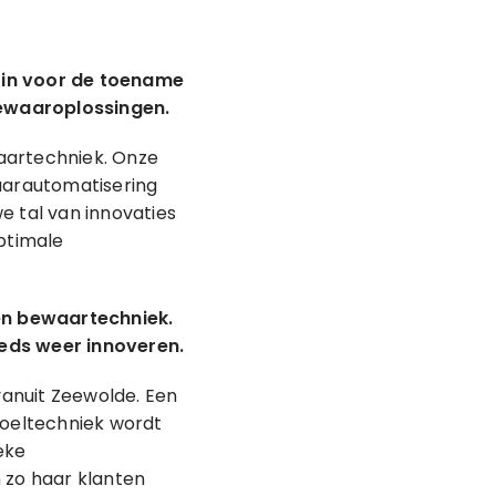
s in voor de toename
bewaaroplossingen.
aartechniek. Onze
waarautomatisering
e tal van innovaties
optimale
 en bewaartechniek.
eeds weer innoveren.
anuit Zeewolde. Een
koeltechniek wordt
eke
 zo haar klanten