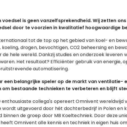
 voedsel is geen vanzelfsprekendheid. Wij zetten on
dsel door te voorzien in kwalitatief hoogwaardige 
ernationaal tot de top op het gebied van koel- en bew
ie, koeling, drogen, bevochtigen, CO2 beheersing en be
 de hele wereld. Dankzij studies en onderzoek leveren w
aren. Het resultaat? Efficiënter gebruik van energie, 
oruitstrevende automatisering.
ar een belangrijke speler op de markt van ventilatie-
n om bestaande technieken te verbeteren en blijft st
enthousiaste collega's opereert Omnivent wereldwijd v
e wordt uitgevoerd door hét dochterbedrijf in Polen en 
rd binnen de groep door MB Koeltechniek. Door deze uni
heeft Omnivent alle kennis en techniek in eigen huis om