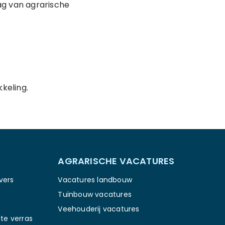
ag van agrarische
kkeling.
AGRARISCHE VACATURES
vers
Vacatures landbouw
Tuinbouw vacatures
Veehouderij vacatures
te verras