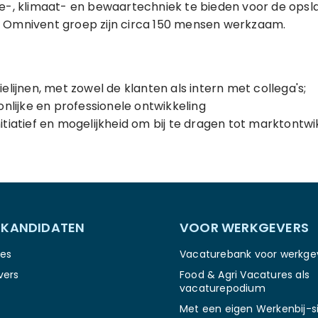
ie-, klimaat- en bewaartechniek te bieden voor de opsl
 Omnivent groep zijn circa 150 mensen werkzaam.
lijnen, met zowel de klanten als intern met collega's;
nlijke en professionele ontwikkeling
initiatief en mogelijkheid om bij te dragen tot marktontwi
 KANDIDATEN
VOOR WERKGEVERS
es
Vacaturebank voor werkge
vers
Food & Agri Vacatures als
vacaturepodium
Met een eigen Werkenbij-si