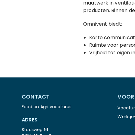
maatwerk in ventilat
producten. Binnen de
Omnivent biedt:
Korte communicatie
Ruimte voor persoo
Vrijheid tot eigen 
CONTACT
VOOR
Food en Agri vacatures
Vacatur
Werkge
ADRES
Stadsweg 91