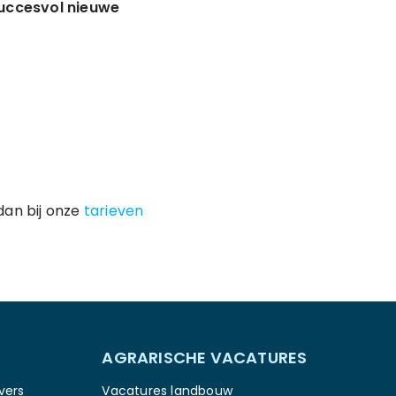
succesvol nieuwe
dan bij onze
tarieven
AGRARISCHE VACATURES
vers
Vacatures landbouw