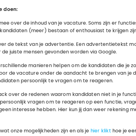
e doen:
mee over de inhoud van je vacature. Soms zijn er funct
andidaten (meer) bestaan of enthousiast te krijgen zijn
ver de tekst van je advertentie. Een advertentietekst m
or de juiste mensen gevonden worden via Google.
erschillende manieren helpen om de kandidaten die je z
door de vacature onder de aandacht te brengen van je 
didaten persoonlijk te vragen om te reageren.
ack over de redenen waarom kandidaten niet in je functi
persoonlijk vragen om te reageren op een functie, vra
een interesse hebben. Hier kun jij dan weer rekening m
 wat onze mogelijkheden zijn en als je
hier klikt
hoe je ee