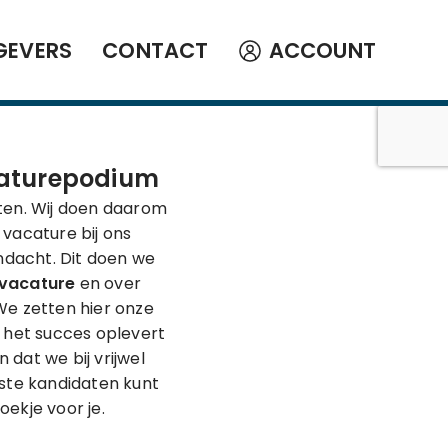
GEVERS
CONTACT
ACCOUNT
acaturepodium
aten. Wij doen daarom
 vacature bij ons
andacht. Dit doen we
 vacature
en over
We zetten hier onze
t het succes oplevert
 dat we bij vrijwel
este kandidaten kunt
ekje voor je.