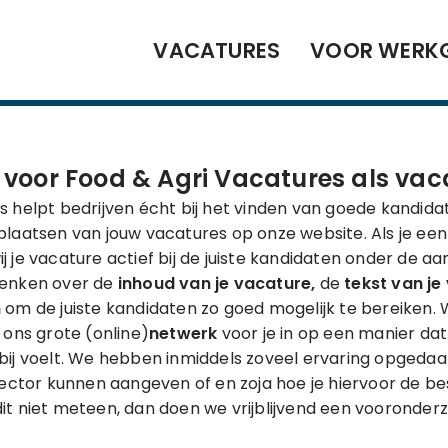
VACATURES
VOOR WERK
e voor Food & Agri Vacatures als v
s helpt bedrijven écht bij het vinden van goede kandid
laatsen van jouw vacatures op onze website. Als je een
 je vacature actief bij de juiste kandidaten onder de a
denken over de
inhoud van je vacature,
de
tekst van je
n
om de juiste kandidaten zo goed mogelijk te bereiken. 
ons grote (online)
netwerk
voor je in op een manier da
ig bij voelt. We hebben inmiddels zoveel ervaring opgedaan
 sector kunnen aangeven of en zoja hoe je hiervoor de b
t niet meteen, dan doen we vrijblijvend een vooronderzo