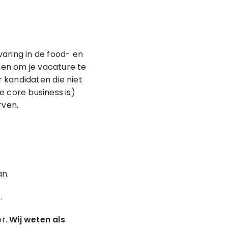
aring in de food- en
eden om je vacature te
r kandidaten die niet
je core business is)
rven.
an.
.
or.
Wij weten als