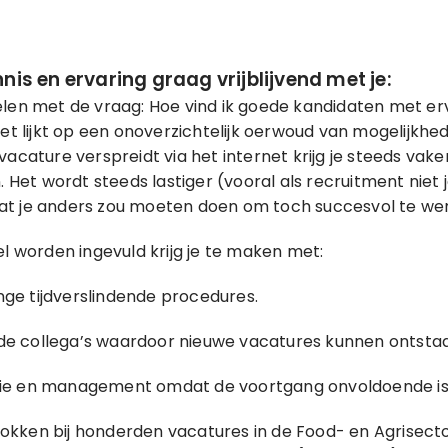
nis en ervaring graag vrijblijvend met je:
elen met de vraag: Hoe vind ik goede kandidaten met erv
net lijkt op een onoverzichtelijk oerwoud van mogelijkh
vacature verspreidt via het internet krijg je steeds vake
. Het wordt steeds lastiger (vooral als recruitment niet 
at je anders zou moeten doen om toch succesvol te we
el worden ingevuld krijg je te maken met:
nge tijdverslindende procedures.
 de collega’s waardoor nieuwe vacatures kunnen ontsta
ctie en management omdat de voortgang onvoldoende is
etrokken bij honderden vacatures in de Food- en Agrisect