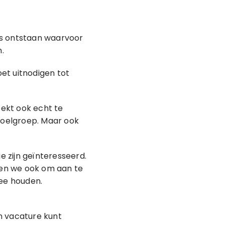
ies ontstaan waarvoor
.
oet uitnodigen tot
oekt ook echt te
doelgroep. Maar ook
e zijn geïnteresseerd.
gen we ook om aan te
ee houden.
n vacature kunt