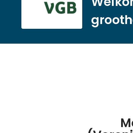
Welkom
grooth
M