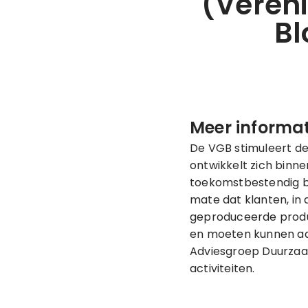
(Veren
Bl
Meer informat
De VGB stimuleert de
ontwikkelt zich binn
toekomstbestendig b
mate dat klanten, in
geproduceerde produc
en moeten kunnen aa
Adviesgroep Duurzaam
activiteiten.