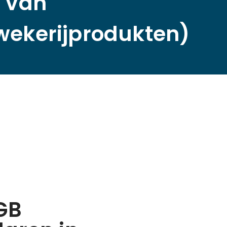
g van
wekerijprodukten)
GB