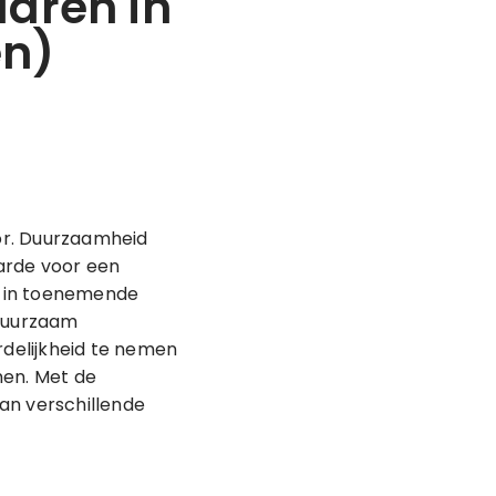
aren in
en)
or. Duurzaamheid
arde voor een
n in toenemende
 duurzaam
delijkheid te nemen
en. Met de
an verschillende